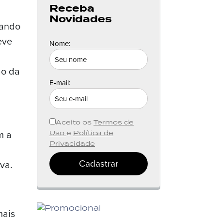
Receba
Novidades
gando
eve
Nome:
ão da
E-mail:
Aceito os
Termos de
m a
Uso
e
Política de
Privacidade
Cadastrar
va.
mais