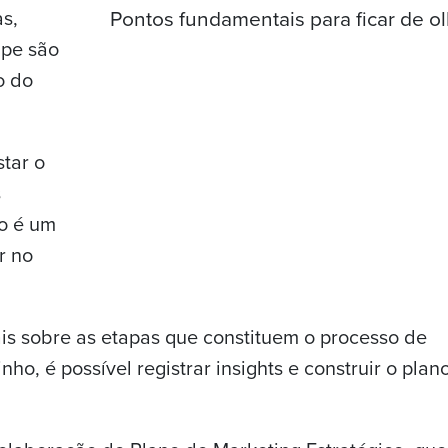
as,
ipe são
o do
tar o
s
co é um
r no
ais sobre as etapas que constituem o processo de
o, é possível registrar insights e construir o plano