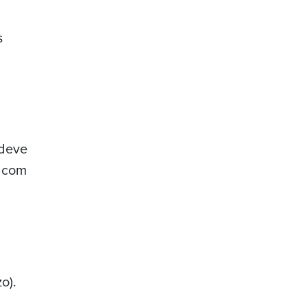
s
 deve
o com
o).