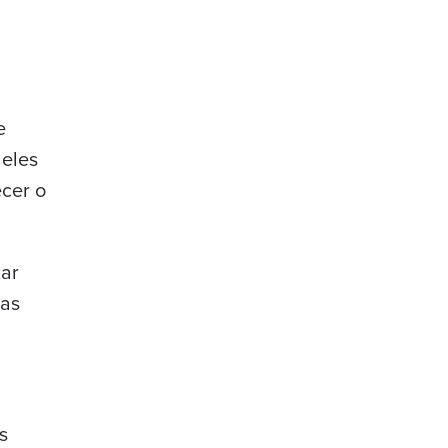
e
 eles
ecer o
xar
mas
s