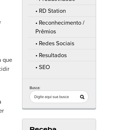
RD Station
e
Reconhecimento /
Prêmios
Redes Sociais
Resultados
a que
SEO
idir
Busca:
a
er
Receba