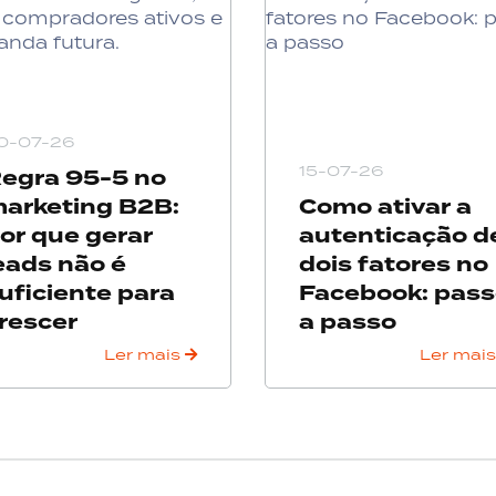
0-07-26
15-07-26
egra 95-5 no
arketing B2B:
Como ativar a
or que gerar
autenticação d
eads não é
dois fatores no
uficiente para
Facebook: pas
rescer
a passo
Ler mais
Ler mai