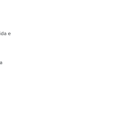
ida e
sa