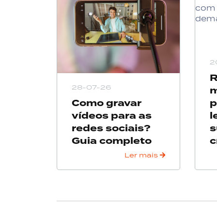
2
R
28-07-26
m
Como gravar
p
vídeos para as
l
redes sociais?
s
Guia completo
c
Ler mais