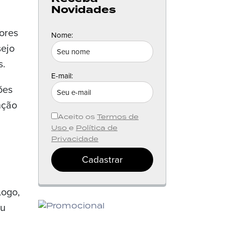
Novidades
ores
Nome:
sejo
s.
E-mail:
ões
nção
Aceito os
Termos de
Uso
e
Política de
Privacidade
Cadastrar
Logo,
ou