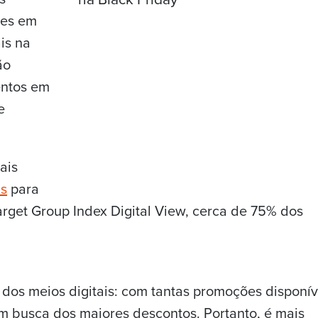
tes em
is na
ão
entos em
e
ais
is
para
rget Group Index Digital View, cerca de 75% dos
 dos meios digitais: com tantas promoções disponív
a em busca dos maiores descontos. Portanto, é mais