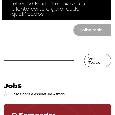
Inbound Marketing: Atraia o
cliente certo e gere leads
qualificados
Atraia o cliente certo para o
Saiba mais
seu negócio
Ver
Todos
Jobs
//
Cases com a assinatura Atratis
O Semeador