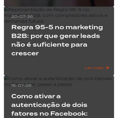
" alt="">
20-07-26
Regra 95-5 no marketing
B2B: por que gerar leads
não é suficiente para
crescer
Ler mais
" alt="">
15-07-26
Como ativar a
autenticação de dois
fatores no Facebook: