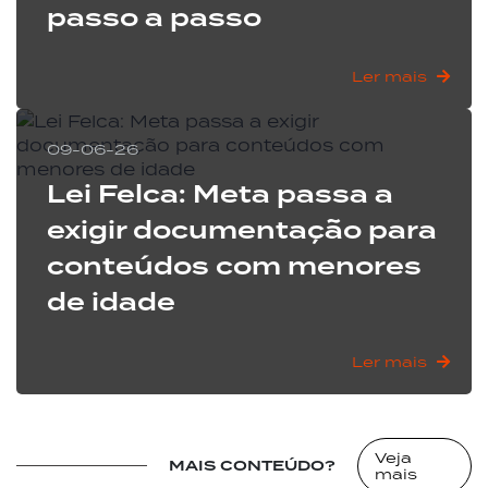
passo a passo
Ler mais
" alt="">
09-06-26
Lei Felca: Meta passa a
exigir documentação para
conteúdos com menores
de idade
Ler mais
" alt="">
Veja
MAIS CONTEÚDO?
mais