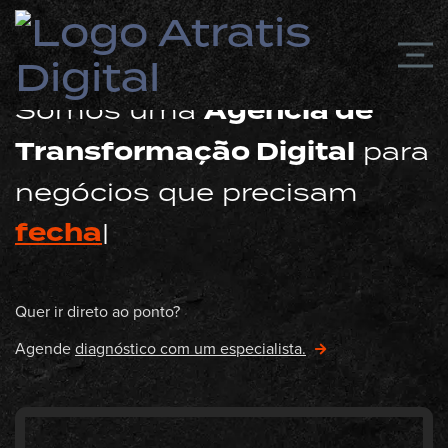
Somos uma
Agência de
Atratis Digital – 
Transformação Digital
para
negócios que precisam
fechar mais negócio
|
Quer ir direto ao ponto?
Agende
diagnóstico com um especialista.