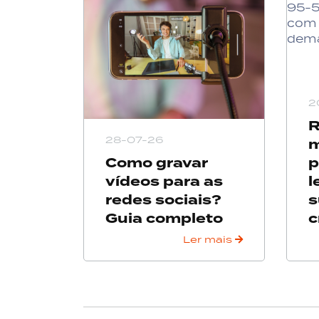
2
R
28-07-26
m
Como gravar
p
vídeos para as
l
redes sociais?
s
Guia completo
c
Ler mais