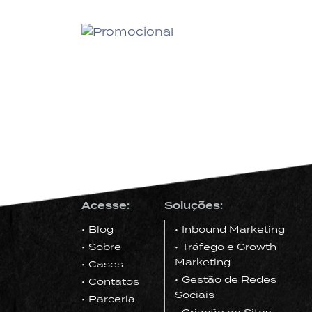
Acesse:
Soluções:
Blog
Inbound Marketing
Sobre
Tráfego e Growth
Marketing
Cases
Gestão de Redes
Contatos
Sociais
Parceria