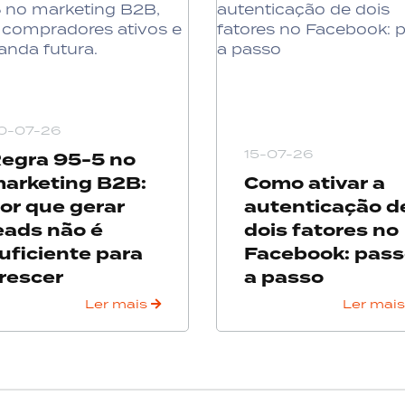
0-07-26
15-07-26
egra 95-5 no
arketing B2B:
Como ativar a
or que gerar
autenticação d
eads não é
dois fatores no
uficiente para
Facebook: pas
rescer
a passo
Ler mais
Ler mai