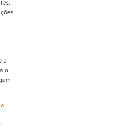
tes.
ações
e a
a o
agem
do
r