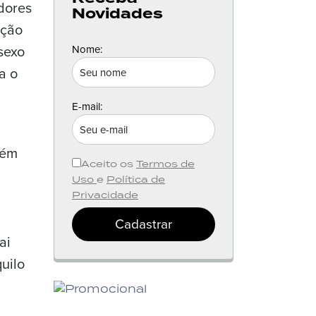
dores
Novidades
ação
sexo
Nome:
a o
E-mail:
lém
Aceito os
Termos de
Uso
e
Política de
Privacidade
Cadastrar
ai
quilo