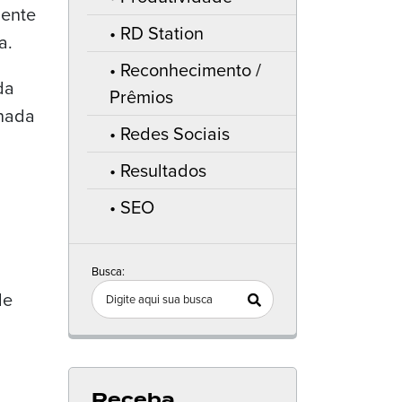
mente
RD Station
a.
Reconhecimento /
da
Prêmios
onada
Redes Sociais
Resultados
SEO
Busca:
de
Receba